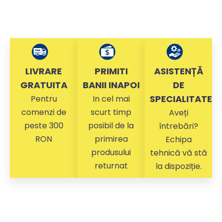
LIVRARE
PRIMITI
ASISTENȚĂ
GRATUITA
BANII INAPOI
DE
SPECIALITATE
Pentru
In cel mai
comenzi de
scurt timp
Aveți
peste 300
posibil de la
întrebări?
RON
primirea
Echipa
produsului
tehnică vă stă
returnat
la dispoziție.