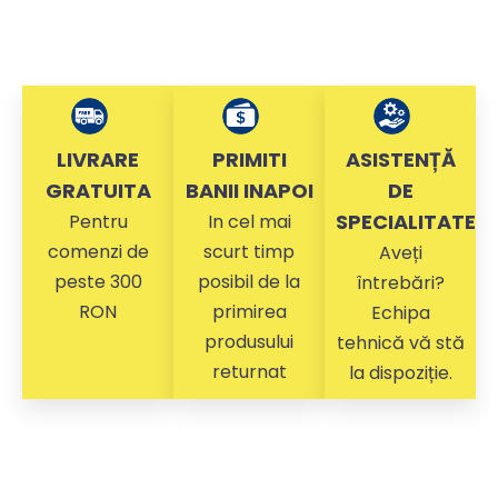
LIVRARE
PRIMITI
ASISTENȚĂ
GRATUITA
BANII INAPOI
DE
SPECIALITATE
Pentru
In cel mai
comenzi de
scurt timp
Aveți
peste 300
posibil de la
întrebări?
RON
primirea
Echipa
produsului
tehnică vă stă
returnat
la dispoziție.