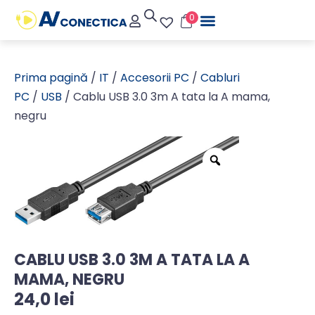
0
Prima pagină
/
IT
/
Accesorii PC
/
Cabluri
PC
/
USB
/ Cablu USB 3.0 3m A tata la A mama,
negru
CABLU USB 3.0 3M A TATA LA A
MAMA, NEGRU
24,0
lei