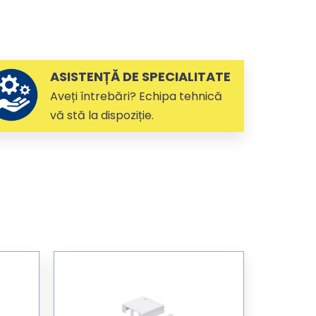
ASISTENȚĂ DE SPECIALITATE
Aveți întrebări? Echipa tehnică
vă stă la dispoziție.