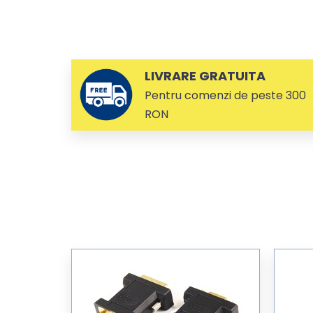
LIVRARE GRATUITA
Pentru comenzi de peste 300
RON