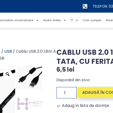
TELEFON: 0
cumulatori, incarcatoare
Audio-Video
IT
Cum cumpar
Nout
CABLU USB 2.0 
C
/
USB
/ Cablu USB 2.0 1,8m A
USB
TATA, CU FERIT
6,5
lei
Disponibil din stoc
ADAUGĂ ÎN CO
Adaug în lista de dorințe
Alternative: