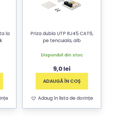
ta la
Priza dubla UTP RJ45 CAT6,
k
pe tencuiala, alb
Disponibil din stoc
9,0
lei
ADAUGĂ ÎN COȘ
ințe
Adaug în lista de dorințe