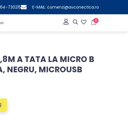
364-730215
E-MAIL: comenzi@avconectica.ro
0
ati
1,8M A TATA LA MICRO B
A, NEGRU, MICROUSB
Ș