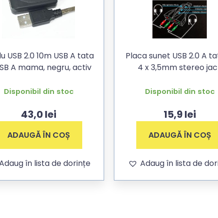
u USB 2.0 10m USB A tata
Placa sunet USB 2.0 A ta
USB A mama, negru, activ
4 x 3,5mm stereo jac
Disponibil din stoc
Disponibil din stoc
43,0
lei
15,9
lei
ADAUGĂ ÎN COȘ
ADAUGĂ ÎN COȘ
Adaug în lista de dorințe
Adaug în lista de dor