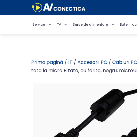
Service
TV
Surse de alimentare
Baterii, a
Prima pagină
/
IT
/
Accesorii PC
/
Cabluri P
tata la micro B tata, cu ferita, negru, micro