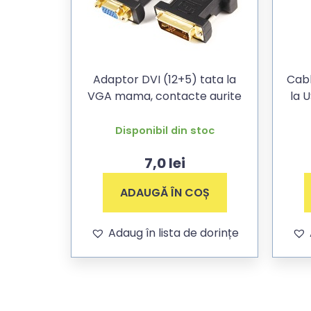
Adaptor DVI (12+5) tata la
Cabl
VGA mama, contacte aurite
la 
Disponibil din stoc
7,0
lei
ADAUGĂ ÎN COȘ
Adaug în lista de dorințe