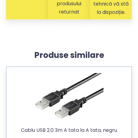
produsului
tehnică vă stă
returnat
la dispoziție.
Produse similare
Cablu USB 2.0 3m A tata la A tata, negru