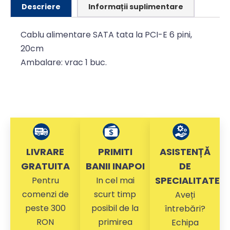
Descriere
Informații suplimentare
Cablu alimentare SATA tata la PCI-E 6 pini,
20cm
Ambalare: vrac 1 buc.
LIVRARE
PRIMITI
ASISTENȚĂ
GRATUITA
BANII INAPOI
DE
SPECIALITATE
Pentru
In cel mai
comenzi de
scurt timp
Aveți
peste 300
posibil de la
întrebări?
RON
primirea
Echipa