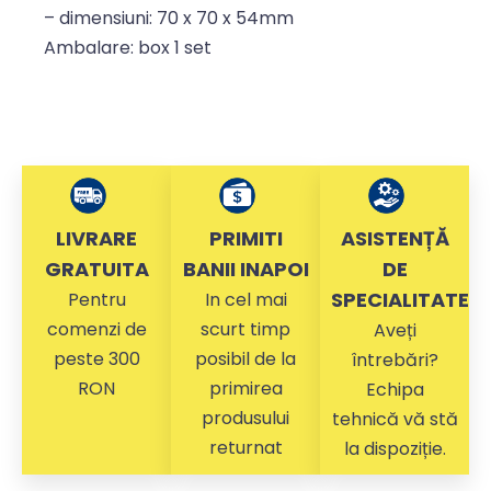
– dimensiuni: 70 x 70 x 54mm
Ambalare: box 1 set
LIVRARE
PRIMITI
ASISTENȚĂ
GRATUITA
BANII INAPOI
DE
SPECIALITATE
Pentru
In cel mai
comenzi de
scurt timp
Aveți
peste 300
posibil de la
întrebări?
RON
primirea
Echipa
produsului
tehnică vă stă
returnat
la dispoziție.