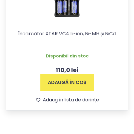
Încărcător XTAR VC4 Li-ion, Ni-MH și NiCd
Disponibil din stoc
110,0
lei
ADAUGĂ ÎN COȘ
Adaug în lista de dorințe