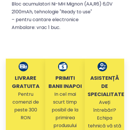
Bloc acumulatori Ni-MH Mignon (AA,R6) 6,0V
2100mAh, tehnologie "Ready to use"
– pentru cantare electronice
Ambalare: vrac 1 buc.
LIVRARE
PRIMITI
ASISTENȚĂ
GRATUITA
BANII INAPOI
DE
SPECIALITATE
Pentru
In cel mai
comenzi de
scurt timp
Aveți
peste 300
posibil de la
întrebări?
RON
primirea
Echipa
produsului
tehnică vă stă