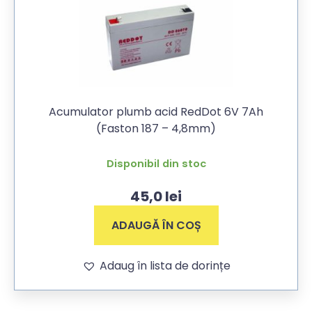
Acumulator plumb acid RedDot 6V 7Ah
(Faston 187 – 4,8mm)
Disponibil din stoc
45,0
lei
ADAUGĂ ÎN COȘ
Adaug în lista de dorințe