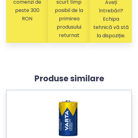
comenzi de
scurt timp
Aveți
peste 300
posibil de la
întrebări?
RON
primirea
Echipa
produsului
tehnică vă stă
returnat
la dispoziție.
Produse similare