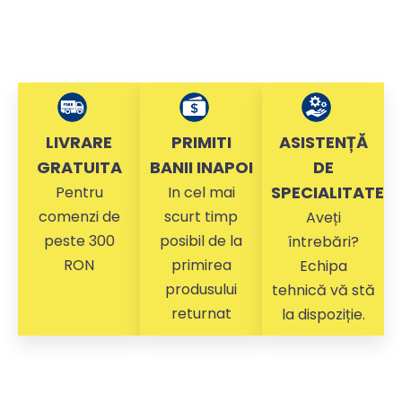
LIVRARE
PRIMITI
ASISTENȚĂ
GRATUITA
BANII INAPOI
DE
SPECIALITATE
Pentru
In cel mai
comenzi de
scurt timp
Aveți
peste 300
posibil de la
întrebări?
RON
primirea
Echipa
produsului
tehnică vă stă
returnat
la dispoziție.