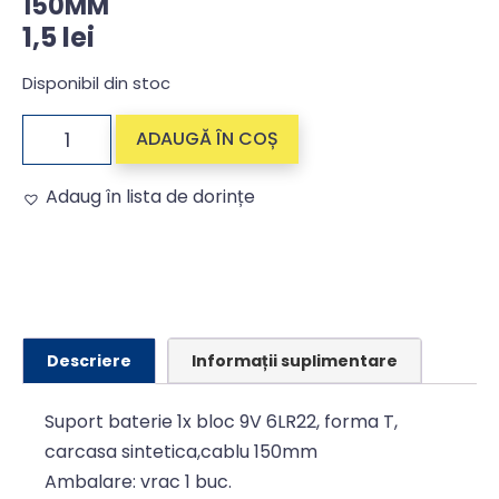
150MM
1,5
lei
Disponibil din stoc
ADAUGĂ ÎN COȘ
Adaug în lista de dorințe
Alternative:
Descriere
Informații suplimentare
Suport baterie 1x bloc 9V 6LR22, forma T,
carcasa sintetica,cablu 150mm
Ambalare: vrac 1 buc.