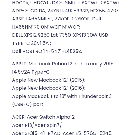
HDCY5, 0HDCY5, DA30NM150, 8XTW5, 08XTW5,
ADP-30CD BA, 24YNH, 492-BBSP, 5FX88, 470-
ABSF, LA65NM170, 2YKOF, 02YKOF; Dell
HA65NM170 0M1WCF M1WCF;
DELL XPS12 9250 Lat 7350, XPS13 30W USB
TYPE-C 20V1.5A ;
Dell VOSTRO 14-5471-D1525S.
APPLE: Macbook Retina 12 inches early 2015
14.5V2A Type-C;
Apple New Macbook 12″ (2015);
Apple New Macbook 12″ (2016);
Apple MacBook Pro 13″ with Thunderbolt 3
(USB-C) port.
ACER: Acer Switch Alpha12;
Acer R13/Acer spin7/
Acer SF315-41-R7AD, Acer E5-576G-5245.