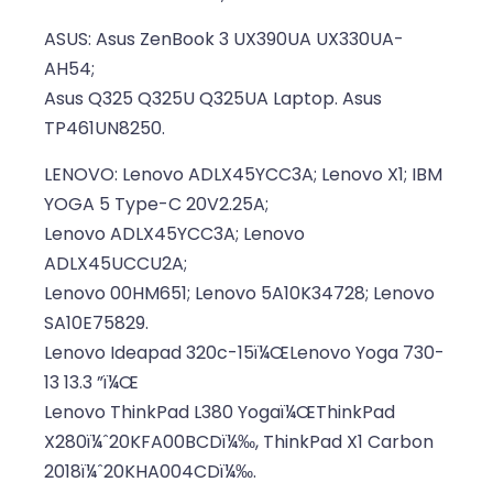
ASUS: Asus ZenBook 3 UX390UA UX330UA-
AH54;
Asus Q325 Q325U Q325UA Laptop. Asus
TP461UN8250.
LENOVO: Lenovo ADLX45YCC3A; Lenovo X1; IBM
YOGA 5 Type-C 20V2.25A;
Lenovo ADLX45YCC3A; Lenovo
ADLX45UCCU2A;
Lenovo 00HM651; Lenovo 5A10K34728; Lenovo
SA10E75829.
Lenovo Ideapad 320c-15ï¼ŒLenovo Yoga 730-
13 13.3 ”ï¼Œ
Lenovo ThinkPad L380 Yogaï¼ŒThinkPad
X280ï¼ˆ20KFA00BCDï¼‰, ThinkPad X1 Carbon
2018ï¼ˆ20KHA004CDï¼‰.