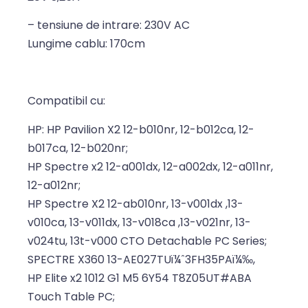
– tensiune de intrare: 230V AC
Lungime cablu: 170cm
Compatibil cu:
HP: HP Pavilion X2 12-b010nr, 12-b012ca, 12-
b017ca, 12-b020nr;
HP Spectre x2 12-a001dx, 12-a002dx, 12-a011nr,
12-a012nr;
HP Spectre X2 12-ab010nr, 13-v001dx ,13-
v010ca, 13-v011dx, 13-v018ca ,13-v021nr, 13-
v024tu, 13t-v000 CTO Detachable PC Series;
SPECTRE X360 13-AE027TUï¼ˆ3FH35PAï¼‰,
HP Elite x2 1012 G1 M5 6Y54 T8Z05UT#ABA
Touch Table PC;