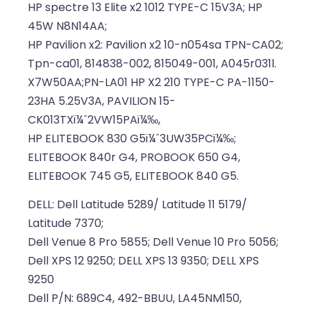
HP spectre 13 Elite x2 1012 TYPE-C 15V3A; HP
45W N8N14AA;
HP Pavilion x2: Pavilion x2 10-n054sa TPN-CA02;
Tpn-ca01, 814838-002, 815049-001, A045r031l.
X7W50AA;PN-LA01 HP X2 210 TYPE-C PA-1150-
23HA 5.25V3A, PAVILION 15-
CK013TXï¼ˆ2VW15PAï¼‰,
HP ELITEBOOK 830 G5ï¼ˆ3UW35PCï¼‰;
ELITEBOOK 840r G4, PROBOOK 650 G4,
ELITEBOOK 745 G5, ELITEBOOK 840 G5.
DELL: Dell Latitude 5289/ Latitude 11 5179/
Latitude 7370;
Dell Venue 8 Pro 5855; Dell Venue 10 Pro 5056;
Dell XPS 12 9250; DELL XPS 13 9350; DELL XPS
9250
Dell P/N: 689C4, 492-BBUU, LA45NM150,