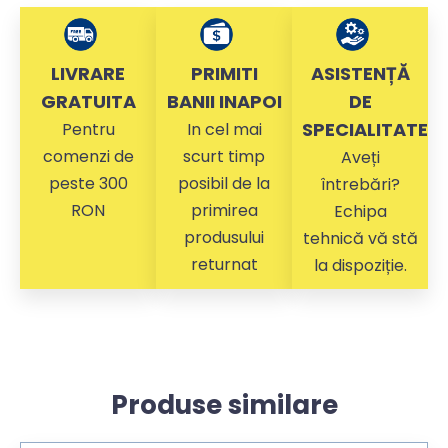
LIVRARE
PRIMITI
ASISTENȚĂ
GRATUITA
BANII INAPOI
DE
SPECIALITATE
Pentru
In cel mai
comenzi de
scurt timp
Aveți
peste 300
posibil de la
întrebări?
RON
primirea
Echipa
produsului
tehnică vă stă
returnat
la dispoziție.
Produse similare