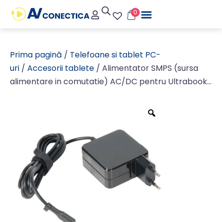
0
Prima pagină
/
Telefoane si tablet PC-
uri
/
Accesorii tablete
/ Alimentator SMPS (sursa
alimentare in comutatie) AC/DC pentru Ultrabook,
tableta cu mufa USB-C (USB3.1) max. 65W, 5
tensiuni de iesire