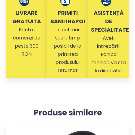
LIVRARE
PRIMITI
ASISTENȚĂ
GRATUITA
BANII INAPOI
DE
SPECIALITATE
Pentru
In cel mai
comenzi de
scurt timp
Aveți
peste 300
posibil de la
întrebări?
RON
primirea
Echipa
produsului
tehnică vă stă
returnat
la dispoziție.
Produse similare