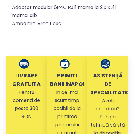
Adaptor modular 6P4C RJ11 mama la 2 x RJ11
mama, alb
Ambalare: vrac 1 buc.
LIVRARE
PRIMITI
ASISTENȚĂ
GRATUITA
BANII INAPOI
DE
SPECIALITATE
Pentru
In cel mai
comenzi de
scurt timp
Aveți
peste 300
posibil de la
întrebări?
RON
primirea
Echipa
produsului
tehnică vă stă
returnat
la dispoziție.