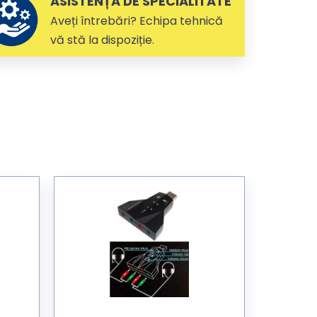
ASISTENȚĂ DE SPECIALITATE
Aveți întrebări? Echipa tehnică
vă stă la dispoziție.