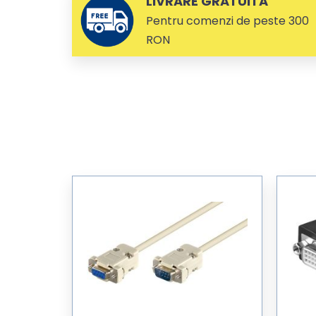
LIVRARE GRATUITA
Pentru comenzi de peste 300
RON