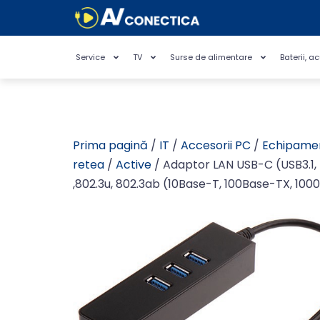
Service
TV
Surse de alimentare
Baterii, a
Prima pagină
/
IT
/
Accesorii PC
/
Echipame
retea
/
Active
/ Adaptor LAN USB-C (USB3.1, t
,802.3u, 802.3ab (10Base-T, 100Base-TX, 10
porturi