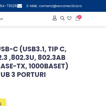
364-730215
E-MAIL: comenzi@avconectica.ro
0
ati
B-C (USB3.1, TIP C,
2.3 ,802.3U, 802.3AB
BASE-TX, 1000BASET)
HUB 3 PORTURI
Ș