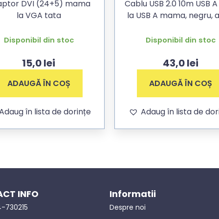
aptor DVI (24+5) mama
Cablu USB 2.0 10m USB A
la VGA tata
la USB A mama, negru, a
Disponibil din stoc
Disponibil din stoc
15,0
lei
43,0
lei
ADAUGĂ ÎN COȘ
ADAUGĂ ÎN COȘ
Adaug în lista de dorințe
Adaug în lista de dor
CT INFO
Informatii
-730215
Despre noi