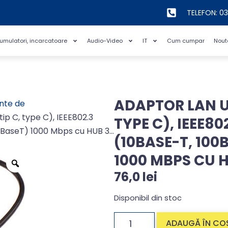
TELEFON: 0
cumulatori, incarcatoare
Audio-Video
IT
Cum cumpar
Nout
ADAPTOR LAN US
nte de
ip C, type C), IEEE802.3
TYPE C), IEEE80
00BaseT) 1000 Mbps cu HUB 3
(10BASE-T, 100
1000 MBPS CU 
76,0
lei
Disponibil din stoc
ADAUGĂ ÎN CO