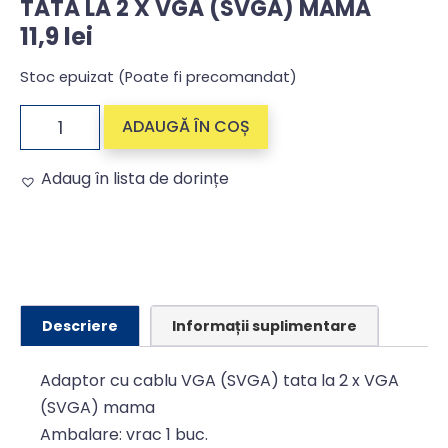
TATA LA 2 X VGA (SVGA) MAMA
11,9
lei
Stoc epuizat (Poate fi precomandat)
ADAUGĂ ÎN COȘ
Adaug în lista de dorințe
Alternative:
Descriere
Informații suplimentare
Adaptor cu cablu VGA (SVGA) tata la 2 x VGA
(SVGA) mama
Ambalare: vrac 1 buc.