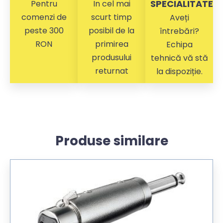
SPECIALITATE
Pentru
In cel mai
comenzi de
scurt timp
Aveți
peste 300
posibil de la
întrebări?
RON
primirea
Echipa
produsului
tehnică vă stă
returnat
la dispoziție.
Produse similare