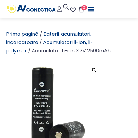
0
Prima pagină
/
Baterii, acumulatori,
incarcatoare
/
Acumulatori li-ion, li-
polymer
/ Acumulator Li-ion 3.7V 2500mAh
KeepPower 18650 terminal cu varf, button top