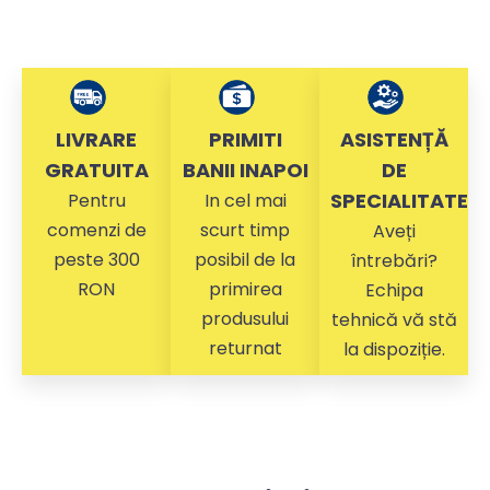
LIVRARE
PRIMITI
ASISTENȚĂ
GRATUITA
BANII INAPOI
DE
SPECIALITATE
Pentru
In cel mai
comenzi de
scurt timp
Aveți
peste 300
posibil de la
întrebări?
RON
primirea
Echipa
produsului
tehnică vă stă
returnat
la dispoziție.