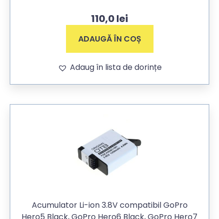
110,0
lei
ADAUGĂ ÎN COȘ
Adaug în lista de dorințe
Acumulator Li-ion 3.8V compatibil GoPro
Hero5 Black, GoPro Hero6 Black, GoPro Hero7