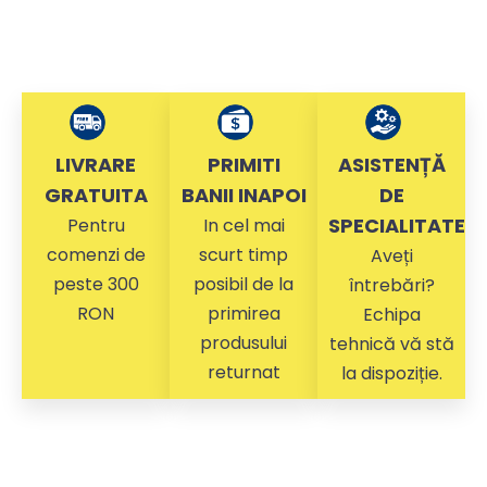
LIVRARE
PRIMITI
ASISTENȚĂ
GRATUITA
BANII INAPOI
DE
SPECIALITATE
Pentru
In cel mai
comenzi de
scurt timp
Aveți
peste 300
posibil de la
întrebări?
RON
primirea
Echipa
produsului
tehnică vă stă
returnat
la dispoziție.