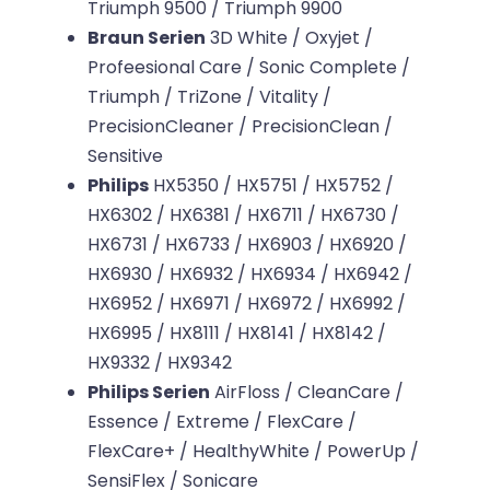
Triumph 9500 / Triumph 9900
Braun Serien
3D White / Oxyjet /
Profeesional Care / Sonic Complete /
Triumph / TriZone / Vitality /
PrecisionCleaner / PrecisionClean /
Sensitive
Philips
HX5350 / HX5751 / HX5752 /
HX6302 / HX6381 / HX6711 / HX6730 /
HX6731 / HX6733 / HX6903 / HX6920 /
HX6930 / HX6932 / HX6934 / HX6942 /
HX6952 / HX6971 / HX6972 / HX6992 /
HX6995 / HX8111 / HX8141 / HX8142 /
HX9332 / HX9342
Philips Serien
AirFloss / CleanCare /
Essence / Extreme / FlexCare /
FlexCare+ / HealthyWhite / PowerUp /
SensiFlex / Sonicare