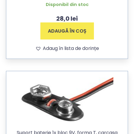
Disponibil din stoc
28,0
lei
ADAUGĂ ÎN COȘ
Adaug în lista de dorințe
Suport baterie 1x bloc 9V, forma T, carcasa