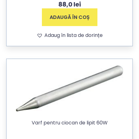
88,0
lei
ADAUGĂ ÎN COȘ
Adaug în lista de dorințe
Varf pentru ciocan de lipit 60W