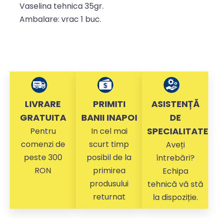
Vaselina tehnica 35gr.
Ambalare: vrac 1 buc.
LIVRARE
PRIMITI
ASISTENȚĂ
GRATUITA
BANII INAPOI
DE
SPECIALITATE
Pentru
In cel mai
comenzi de
scurt timp
Aveți
peste 300
posibil de la
întrebări?
RON
primirea
Echipa
produsului
tehnică vă stă
returnat
la dispoziție.