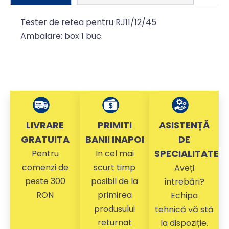
Tester de retea pentru RJ11/12/45
Ambalare: box 1 buc.
LIVRARE
PRIMITI
ASISTENȚĂ
GRATUITA
BANII INAPOI
DE
SPECIALITATE
Pentru
In cel mai
comenzi de
scurt timp
Aveți
peste 300
posibil de la
întrebări?
RON
primirea
Echipa
produsului
tehnică vă stă
returnat
la dispoziție.