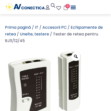
0
Prima pagină
/
IT
/
Accesorii PC
/
Echipamente de
retea
/
Unelte, testere
/ Tester de retea pentru
RJ11/12/45