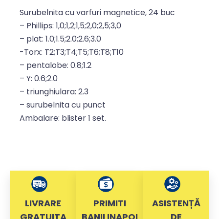
Surubelnita cu varfuri magnetice, 24 buc
– Phillips: 1,0;1,2;1,5;2,0;2,5;3,0
– plat: 1.0;1.5;2.0;2.6;3.0
-Torx: T2;T3;T4;T5;T6;T8;T10
– pentalobe: 0.8;1.2
– Y: 0.6;2.0
– triunghiulara: 2.3
– surubelnita cu punct
Ambalare: blister 1 set.
LIVRARE
PRIMITI
ASISTENȚĂ
GRATUITA
BANII INAPOI
DE