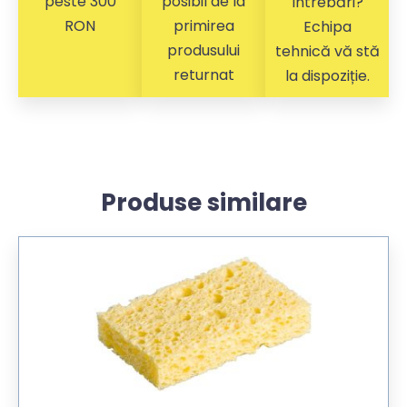
peste 300
posibil de la
întrebări?
RON
primirea
Echipa
produsului
tehnică vă stă
returnat
la dispoziție.
Produse similare