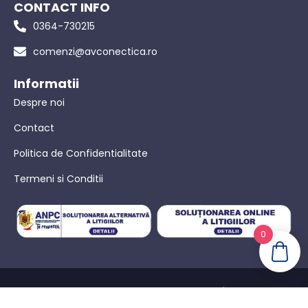
CONTACT INFO
0364-730215
comenzi@avconectica.ro
Informatii
Despre noi
Contact
Politica de Confidentialitate
Termeni si Conditii
0
© AVConectica – Toate drepturile rezervate! |
Politica de