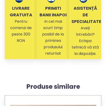
LIVRARE
PRIMITI
ASISTENȚĂ
GRATUITA
BANII INAPOI
DE
SPECIALITATE
Pentru
In cel mai
comenzi de
scurt timp
Aveți
peste 300
posibil de la
întrebări?
RON
primirea
Echipa
produsului
tehnică vă stă
returnat
la dispoziție.
Produse similare