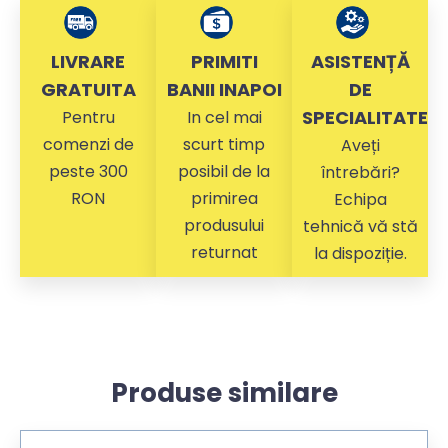
LIVRARE
PRIMITI
ASISTENȚĂ
GRATUITA
BANII INAPOI
DE
SPECIALITATE
Pentru
In cel mai
comenzi de
scurt timp
Aveți
peste 300
posibil de la
întrebări?
RON
primirea
Echipa
produsului
tehnică vă stă
returnat
la dispoziție.
Produse similare