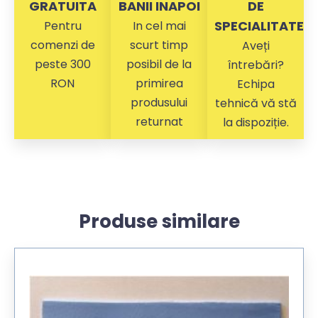
GRATUITA
BANII INAPOI
DE
SPECIALITATE
Pentru
In cel mai
comenzi de
scurt timp
Aveți
peste 300
posibil de la
întrebări?
RON
primirea
Echipa
produsului
tehnică vă stă
returnat
la dispoziție.
Produse similare