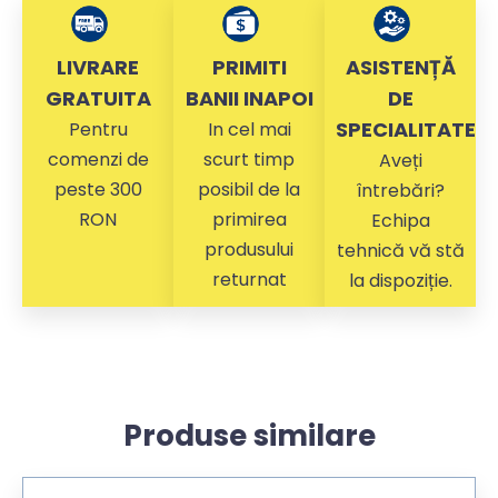
LIVRARE
PRIMITI
ASISTENȚĂ
GRATUITA
BANII INAPOI
DE
SPECIALITATE
Pentru
In cel mai
comenzi de
scurt timp
Aveți
peste 300
posibil de la
întrebări?
RON
primirea
Echipa
produsului
tehnică vă stă
returnat
la dispoziție.
Produse similare