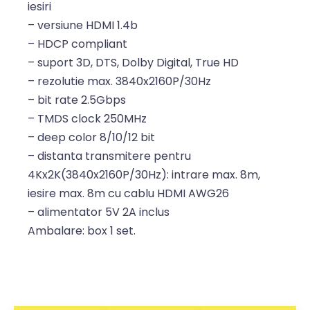
iesiri
– versiune HDMI 1.4b
– HDCP compliant
– suport 3D, DTS, Dolby Digital, True HD
– rezolutie max. 3840x2160P/30Hz
– bit rate 2.5Gbps
– TMDS clock 250MHz
– deep color 8/10/12 bit
– distanta transmitere pentru
4Kx2K(3840x2160P/30Hz): intrare max. 8m,
iesire max. 8m cu cablu HDMI AWG26
– alimentator 5V 2A inclus
Ambalare: box 1 set.