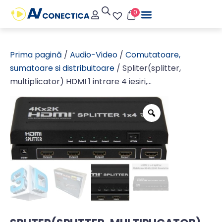
0
Prima pagină
/
Audio-Video
/
Comutatoare,
sumatoare si distribuitoare
/ Spliter(splitter,
multiplicator) HDMI 1 intrare 4 iesiri,
4Kx2K(3840x2160P/30Hz)