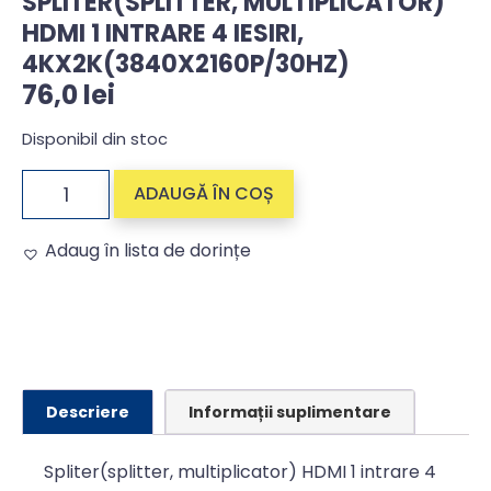
SPLITER(SPLITTER, MULTIPLICATOR)
HDMI 1 INTRARE 4 IESIRI,
4KX2K(3840X2160P/30HZ)
76,0
lei
Disponibil din stoc
ADAUGĂ ÎN COȘ
Adaug în lista de dorințe
Alternative:
Descriere
Informații suplimentare
Spliter(splitter, multiplicator) HDMI 1 intrare 4