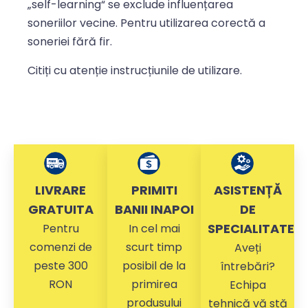
„self-learning“ se exclude influențarea
soneriilor vecine. Pentru utilizarea corectă a
soneriei fără fir.
Citiți cu atenție instrucțiunile de utilizare.
LIVRARE
PRIMITI
ASISTENȚĂ
GRATUITA
BANII INAPOI
DE
SPECIALITATE
Pentru
In cel mai
comenzi de
scurt timp
Aveți
peste 300
posibil de la
întrebări?
RON
primirea
Echipa
produsului
tehnică vă stă