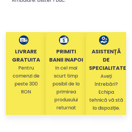
Ambalare: blister 1 buc.
LIVRARE
PRIMITI
ASISTENȚĂ
GRATUITA
BANII INAPOI
DE
SPECIALITATE
Pentru
In cel mai
comenzi de
scurt timp
Aveți
peste 300
posibil de la
întrebări?
RON
primirea
Echipa
produsului
tehnică vă stă
returnat
la dispoziție.