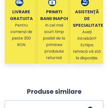
LIVRARE
PRIMITI
ASISTENȚĂ
GRATUITA
BANII INAPOI
DE
SPECIALITATE
Pentru
In cel mai
comenzi de
scurt timp
Aveți
peste 300
posibil de la
întrebări?
RON
primirea
Echipa
produsului
tehnică vă stă
returnat
la dispoziție.
Produse similare