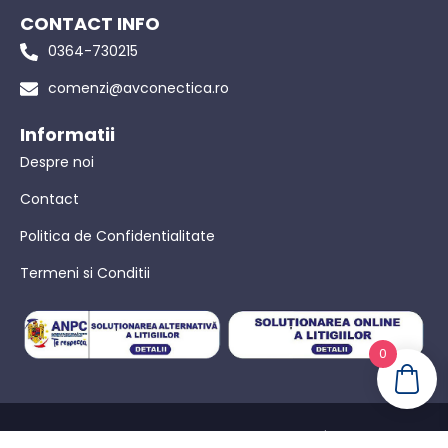
CONTACT INFO
0364-730215
comenzi@avconectica.ro
Informatii
Despre noi
Contact
Politica de Confidentialitate
Termeni si Conditii
0
© AVConectica – Toate drepturile rezervate! |
Politica de