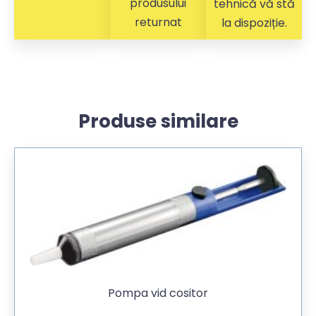
produsului
tehnică vă stă
returnat
la dispoziție.
Produse similare
Pompa vid cositor