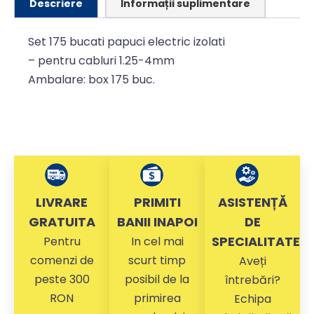
Descriere
Informații suplimentare
Set 175 bucati papuci electric izolati
– pentru cabluri 1.25-4mm
Ambalare: box 175 buc.
LIVRARE
PRIMITI
ASISTENȚĂ
GRATUITA
BANII INAPOI
DE
SPECIALITATE
Pentru
In cel mai
comenzi de
scurt timp
Aveți
peste 300
posibil de la
întrebări?
RON
primirea
Echipa