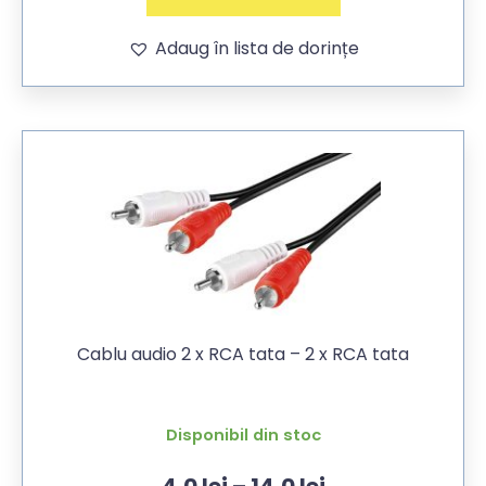
Adaug în lista de dorințe
Cablu audio 2 x RCA tata – 2 x RCA tata
Disponibil din stoc
4,0
lei
–
14,0
lei