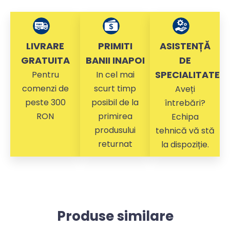
LIVRARE
PRIMITI
ASISTENȚĂ
GRATUITA
BANII INAPOI
DE
SPECIALITATE
Pentru
In cel mai
comenzi de
scurt timp
Aveți
peste 300
posibil de la
întrebări?
RON
primirea
Echipa
produsului
tehnică vă stă
returnat
la dispoziție.
Produse similare