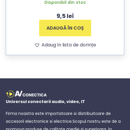
Disponibil din stoc
9,5
lei
ADAUGĂ ÎN COȘ
Adaug în lista de dorințe
Universul conectarii audio, video, IT
Firma noastra este importatoare si distribuitoare de
accesorii electronice si electrice.Scopul nostru este de a
promova produse de calitate medie si superioara, la