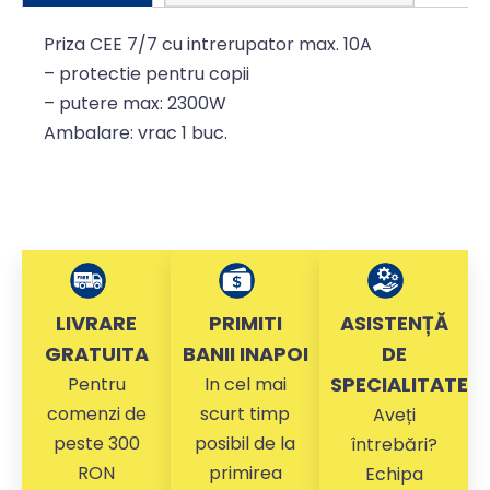
Priza CEE 7/7 cu intrerupator max. 10A
– protectie pentru copii
– putere max: 2300W
Ambalare: vrac 1 buc.
LIVRARE
PRIMITI
ASISTENȚĂ
GRATUITA
BANII INAPOI
DE
SPECIALITATE
Pentru
In cel mai
comenzi de
scurt timp
Aveți
peste 300
posibil de la
întrebări?
RON
primirea
Echipa