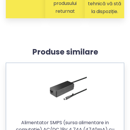
produsului
tehnică vă stă
returnat
la dispoziție.
Produse similare
Alimentator SMPS (sursa alimentare in
comutatie) AC/DC 19V 4,74A (4740mA) cu