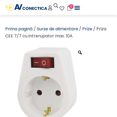
0
Prima pagină
/
Surse de alimentare
/
Prize
/ Priza
CEE 7/7 cu intrerupator max. 10A