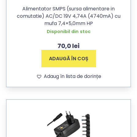
Alimentator SMPS (sursa alimentare in
comutatie) AC/DC 19V 4,74A (4740mA) cu
mufa 7,4×5,0mm HP
Disponibil din stoc
70,0
lei
ADAUGĂ ÎN COȘ
Adaug în lista de dorințe