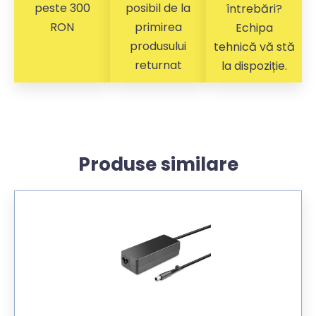
peste 300
posibil de la
întrebări?
RON
primirea
Echipa
produsului
tehnică vă stă
returnat
la dispoziție.
Produse similare