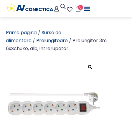
0
Prima pagină
/
Surse de
alimentare
/
Prelungitoare
/ Prelungitor 3m
6xSchuko, alb, intrerupator