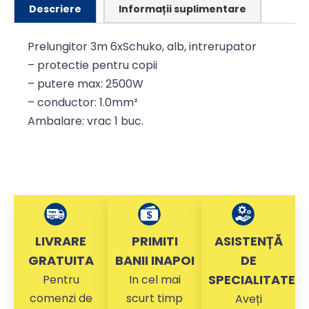
Descriere
Informații suplimentare
Prelungitor 3m 6xSchuko, alb, intrerupator
– protectie pentru copii
– putere max: 2500W
– conductor: 1.0mm²
Ambalare: vrac 1 buc.
LIVRARE
PRIMITI
ASISTENȚĂ
GRATUITA
BANII INAPOI
DE
SPECIALITATE
Pentru
In cel mai
comenzi de
scurt timp
Aveți