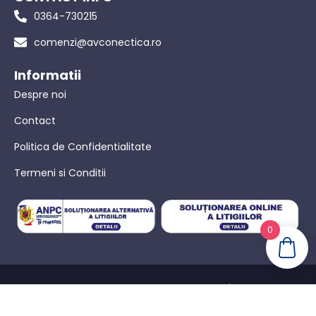
0364-730215
comenzi@avconectica.ro
Informatii
Despre noi
Contact
Politica de Confidentialitate
Termeni si Conditii
0
© AVConectica – Toate drepturile rezervate! |
Politica de
confidențialitate
|
Termeni Si Conditii
|
Powered by WebinIT