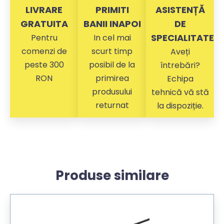
LIVRARE
PRIMITI
ASISTENȚĂ
GRATUITA
BANII INAPOI
DE
SPECIALITATE
Pentru
In cel mai
comenzi de
scurt timp
Aveți
peste 300
posibil de la
întrebări?
RON
primirea
Echipa
produsului
tehnică vă stă
returnat
la dispoziție.
Produse similare