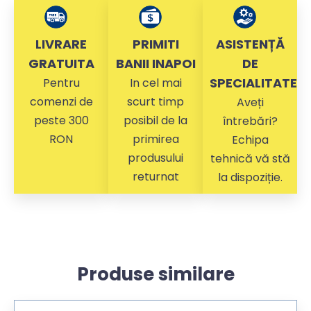
LIVRARE
PRIMITI
ASISTENȚĂ
GRATUITA
BANII INAPOI
DE
SPECIALITATE
Pentru
In cel mai
comenzi de
scurt timp
Aveți
peste 300
posibil de la
întrebări?
RON
primirea
Echipa
produsului
tehnică vă stă
returnat
la dispoziție.
Produse similare