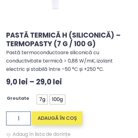
PASTĂ TERMICĂ H (SILICONICĂ) –
TERMOPASTY (7 G / 100 G)
Pastă termoconductoare siliconică cu
conductivitate termică > 0,88 W/mK, izolant
electric și stabilă între –50 °C și +250 °C.
9,0
lei
–
29,0
lei
Greutate
7g
100g
ADAUGĂ ÎN COȘ
Adaug în lista de dorințe