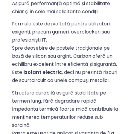
Asigură performanță optimă și stabilitate
chiar și în cele mai solicitante condiții.
Formula este dezvoltată pentru utilizatori
exigenți, precum gameri, overclockeri sau
profesioniști IT.
Spre deosebire de pastele tradiționale pe
bază de silicon sau argint, Carbon oferă un
echilibru excelent între eficiență și siguranță.
Este
izolant electric
, deci nu prezintă riscuri
de scurtcircuit ca unele compuși metalici.
Structura durabilă asigură stabilitate pe
termen lung, fără degradare rapidă.
Impedanța termică foarte mică contribuie la
menținerea temperaturilor reduse sub
sarcină.
Pasta este ușor de aplicat și varianta de 3 g