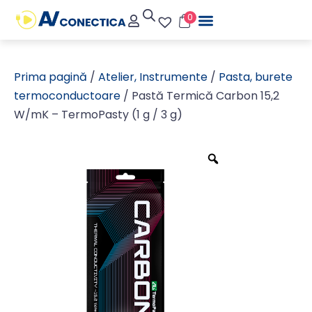
0
Prima pagină
/
Atelier, Instrumente
/
Pasta, burete
termoconductoare
/ Pastă Termică Carbon 15,2
W/mK – TermoPasty (1 g / 3 g)