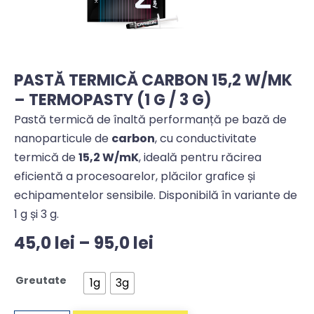
PASTĂ TERMICĂ CARBON 15,2 W/MK
– TERMOPASTY (1 G / 3 G)
Pastă termică de înaltă performanță pe bază de
nanoparticule de
carbon
, cu conductivitate
termică de
15,2 W/mK
, ideală pentru răcirea
eficientă a procesoarelor, plăcilor grafice și
echipamentelor sensibile. Disponibilă în variante de
1 g și 3 g.
45,0
lei
–
95,0
lei
Greutate
1g
3g