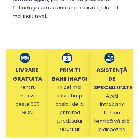
Tehnologia de carbon oferă eficiență la cel
mai înalt nivel.
LIVRARE
PRIMITI
ASISTENȚĂ
GRATUITA
BANII INAPOI
DE
SPECIALITATE
Pentru
In cel mai
comenzi de
scurt timp
Aveți
peste 300
posibil de la
întrebări?
RON
primirea
Echipa
produsului
tehnică vă stă
returnat
la dispoziție.