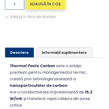
ADAUGĂ ÎN COȘ
Adaug în lista de dorințe
Alternative:
Descriere
Informații suplimentare
Thermal Paste Carbon
este o soluție
premium pentru managementul termic,
creată prin tehnologia avansată a
nanoparticulelor de carbon
.
Are o conductivitate impresionantă de
15,2
W/mK
și transferă rapid căldura din surse
critice.