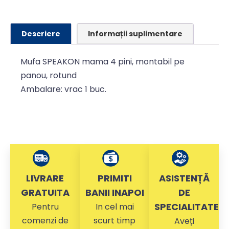
Descriere
Informații suplimentare
Mufa SPEAKON mama 4 pini, montabil pe
panou, rotund
Ambalare: vrac 1 buc.
LIVRARE
PRIMITI
ASISTENȚĂ
GRATUITA
BANII INAPOI
DE
SPECIALITATE
Pentru
In cel mai
comenzi de
scurt timp
Aveți