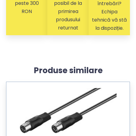
peste 300
posibil de la
întrebări?
RON
primirea
Echipa
produsului
tehnică vă stă
returnat
la dispoziție.
Produse similare