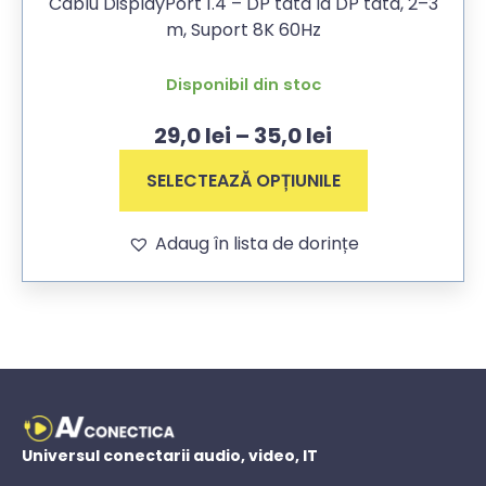
Cablu DisplayPort 1.4 – DP tata la DP tata, 2–3
m, Suport 8K 60Hz
Disponibil din stoc
29,0
lei
–
35,0
lei
SELECTEAZĂ OPȚIUNILE
Adaug în lista de dorințe
Universul conectarii audio, video, IT