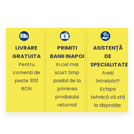
LIVRARE
PRIMITI
ASISTENȚĂ
GRATUITA
BANII INAPOI
DE
SPECIALITATE
Pentru
In cel mai
comenzi de
scurt timp
Aveți
peste 300
posibil de la
întrebări?
RON
primirea
Echipa
produsului
tehnică vă stă
returnat
la dispoziție.