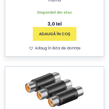
mama
Disponibil din stoc
3,0
lei
ADAUGĂ ÎN COȘ
Adaug în lista de dorințe