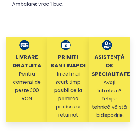
Ambalare: vrac 1 buc.
LIVRARE
PRIMITI
ASISTENȚĂ
GRATUITA
BANII INAPOI
DE
SPECIALITATE
Pentru
In cel mai
comenzi de
scurt timp
Aveți
peste 300
posibil de la
întrebări?
RON
primirea
Echipa
produsului
tehnică vă stă
returnat
la dispoziție.