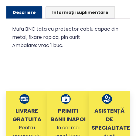
Descriere
Informații suplimentare
Mufa BNC tata cu protector cablu capac din
metal, fixare rapida, pin aurit
Ambalare: vrac 1 buc.
LIVRARE
PRIMITI
ASISTENȚĂ
GRATUITA
BANII INAPOI
DE
SPECIALITATE
Pentru
In cel mai
comenzi de
scurt timp