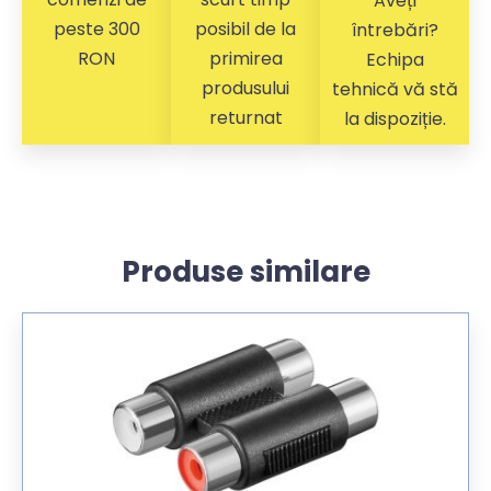
Aveți
peste 300
posibil de la
întrebări?
RON
primirea
Echipa
produsului
tehnică vă stă
returnat
la dispoziție.
Produse similare