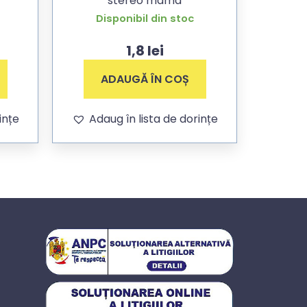
stereo mama
Disponibil din stoc
1,8
lei
ADAUGĂ ÎN COȘ
ințe
Adaug în lista de dorințe