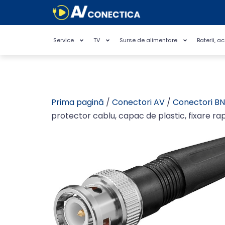
Service
TV
Surse de alimentare
Baterii, a
Prima pagină
/
Conectori AV
/
Conectori B
protector cablu, capac de plastic, fixare rapi