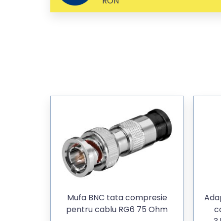
RON
Mufa BNC tata compresie
Ada
pentru cablu RG6 75 Ohm
c