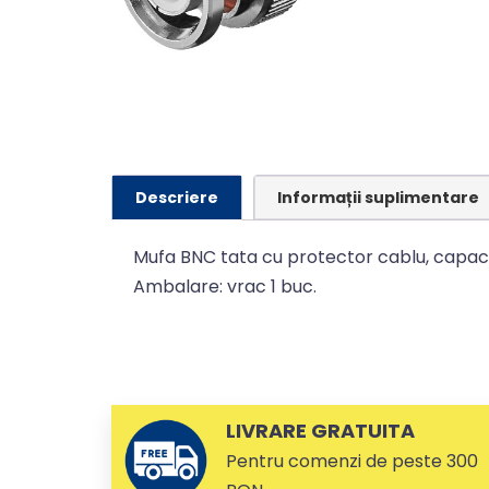
Descriere
Informații suplimentare
Mufa BNC tata cu protector cablu, capac de
Ambalare: vrac 1 buc.
LIVRARE GRATUITA
Pentru comenzi de peste 300