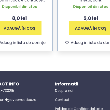
,5mm Jack 4 contacte
metal, aurit
ereo mama, metal, aurit
Disponibil din stoc
Disponibil din stoc
8,0
lei
5,0
lei
ADAUGĂ ÎN COȘ
ADAUGĂ ÎN COȘ
Adaug în lista de dorințe
Adaug în lista de dor
CT INFO
Informatii
-730215
Despre noi
nzi@avconectica.ro
Contact
Politica de Confidentialitate