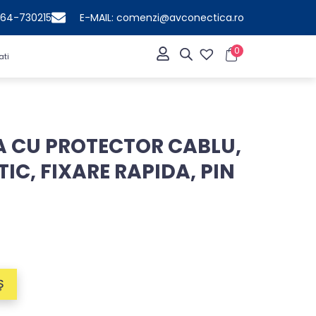
364-730215
E-MAIL: comenzi@avconectica.ro
0
ati
 CU PROTECTOR CABLU,
IC, FIXARE RAPIDA, PIN
Ș