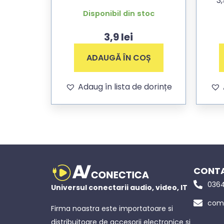
3
st
Disponibil din stoc
3,9
lei
ADAUGĂ ÎN COȘ
Adaug în lista de dorințe
CONTA
0364
Universul conectarii audio, video, IT
come
Firma noastra este importatoare si
distribuitoare de accesorii electronice si