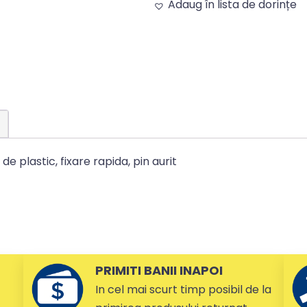
Adaug în lista de dorințe
Alternative:
 plastic, fixare rapida, pin aurit
PRIMITI BANII INAPOI
In cel mai scurt timp posibil de la