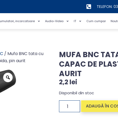
TELEFON: 0
cumulatori, incarcatoare
Audio-Video
IT
Cum cumpar
Nout
MUFA BNC TATA
NC
/ Mufa BNC tata cu
da, pin aurit
CAPAC DE PLAST
AURIT
2,2
lei
Disponibil din stoc
ADAUGĂ ÎN CO