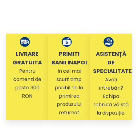
LIVRARE
PRIMITI
ASISTENȚĂ
GRATUITA
BANII INAPOI
DE
SPECIALITATE
Pentru
In cel mai
comenzi de
scurt timp
Aveți
peste 300
posibil de la
întrebări?
RON
primirea
Echipa
produsului
tehnică vă stă
returnat
la dispoziție.