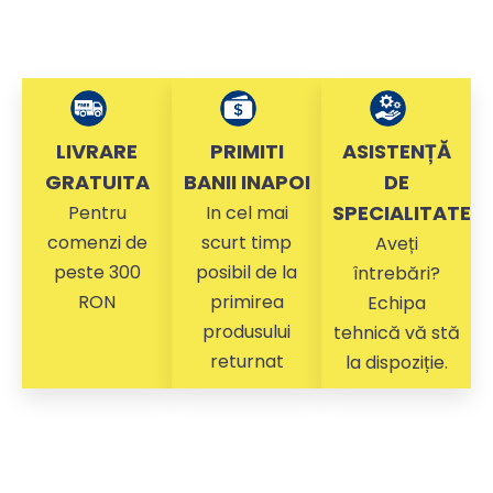
LIVRARE
PRIMITI
ASISTENȚĂ
GRATUITA
BANII INAPOI
DE
SPECIALITATE
Pentru
In cel mai
comenzi de
scurt timp
Aveți
peste 300
posibil de la
întrebări?
RON
primirea
Echipa
produsului
tehnică vă stă
returnat
la dispoziție.