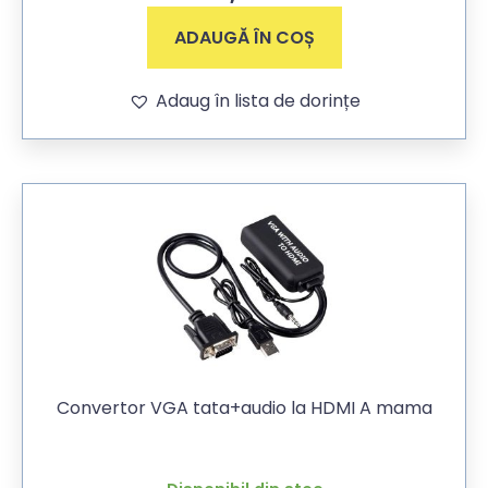
ADAUGĂ ÎN COȘ
Adaug în lista de dorințe
Convertor VGA tata+audio la HDMI A mama