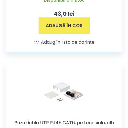
Disponibil din stoc
43,0
lei
ADAUGĂ ÎN COȘ
Adaug în lista de dorințe
Priza dubla UTP RJ45 CAT6, pe tencuiala, alb