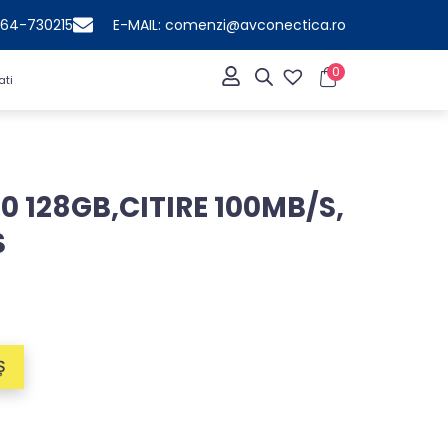
364-730215
E-MAIL: comenzi@avconectica.ro
0
ati
0 128GB,CITIRE 100MB/S,
S
Ș