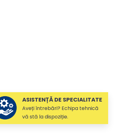
ASISTENȚĂ DE SPECIALITATE
Aveți întrebări? Echipa tehnică
vă stă la dispoziție.