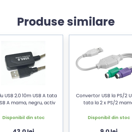
Produse similare
u USB 2.0 10m USB A tata
Convertor USB la PS/2 U
USB A mama, negru, activ
tata la 2 x PS/2 mam
Disponibil din stoc
Disponibil din stoc
43,0
lei
9,0
lei