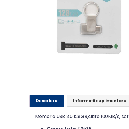
Descriere
Informații suplimentare
Memorie USB 3.0 128GB,citire 100MB/s, sc
Capacitate:
128GB