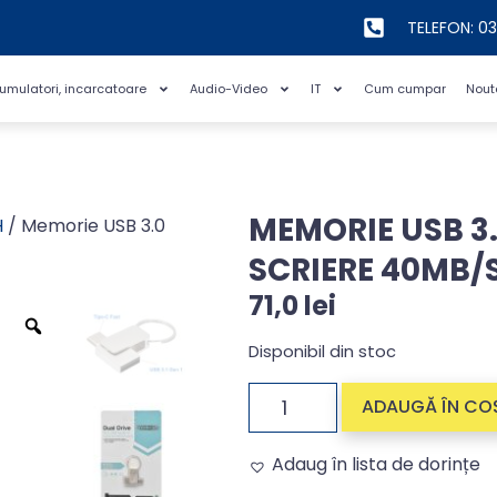
TELEFON: 0
cumulatori, incarcatoare
Audio-Video
IT
Cum cumpar
Nout
MEMORIE USB 3.
H
/ Memorie USB 3.0
SCRIERE 40MB/
71,0
lei
Disponibil din stoc
ADAUGĂ ÎN CO
Adaug în lista de dorințe
Alternative: