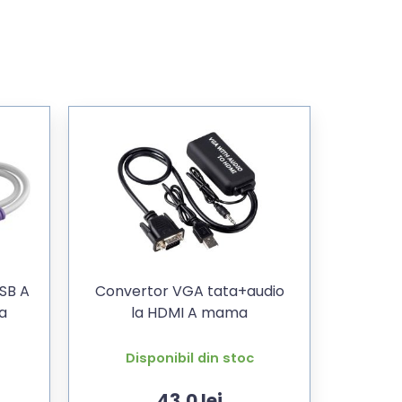
SB A
Convertor VGA tata+audio
a
la HDMI A mama
Disponibil din stoc
43,0
lei