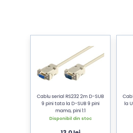
Cablu serial RS232 2m D-SUB
Cabl
9 pini tata la D-SUB 9 pini
la 
mama, pini 1:1
Disponibil din stoc
13,0
lei