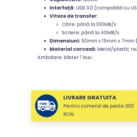
Interfață:
USB 3.0 (compatibil cu US
Viteze de transfer:
Citire: până la 100MB/s
Scriere: până la 40MB/s
Dimensiuni:
50mm x 15mm x 7mm (L
Material carcasă:
Metal/plastic rez
Ambalare: blister 1 buc.
LIVRARE GRATUITA
Pentru comenzi de peste 300
RON