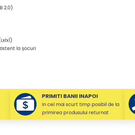
B 2.0)
xℓxÎ)
istent la șocuri
PRIMITI BANII INAPOI
In cel mai scurt timp posibil de la
primirea produsului returnat