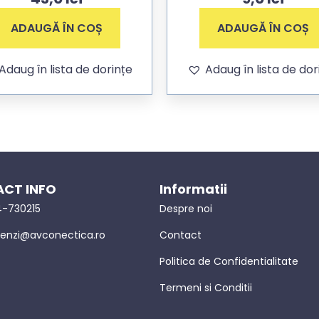
ADAUGĂ ÎN COȘ
ADAUGĂ ÎN COȘ
Adaug în lista de dorințe
Adaug în lista de dor
CT INFO
Informatii
-730215
Despre noi
nzi@avconectica.ro
Contact
Politica de Confidentialitate
Termeni si Conditii