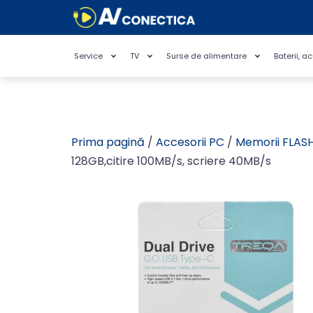
Service
TV
Surse de alimentare
Baterii, a
Prima pagină
/
Accesorii PC
/
Memorii FLAS
128GB,citire 100MB/s, scriere 40MB/s