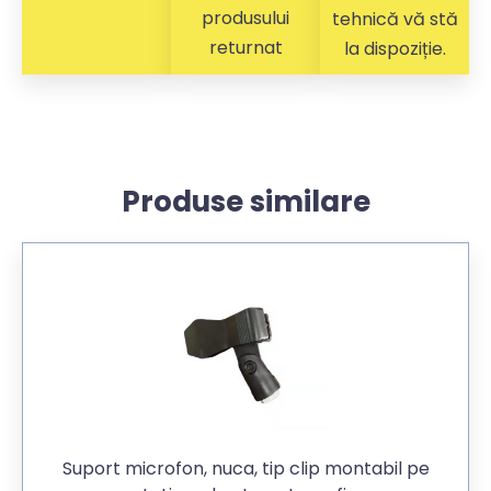
produsului
tehnică vă stă
returnat
la dispoziție.
Produse similare
Suport microfon, nuca, tip clip montabil pe