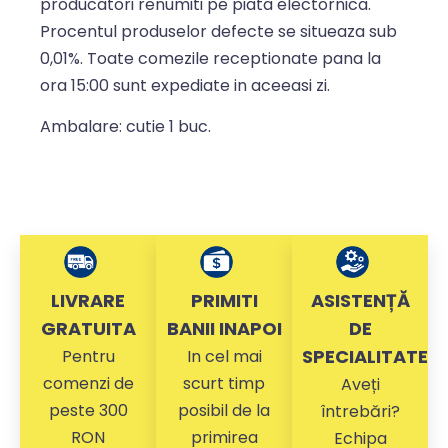
producatori renumiti pe piata electornica.
Procentul produselor defecte se situeaza sub
0,01%. Toate comezile receptionate pana la
ora 15:00 sunt expediate in aceeasi zi.
Ambalare: cutie 1 buc.
LIVRARE
PRIMITI
ASISTENȚĂ
GRATUITA
BANII INAPOI
DE
SPECIALITATE
Pentru
In cel mai
comenzi de
scurt timp
Aveți
peste 300
posibil de la
întrebări?
RON
primirea
Echipa