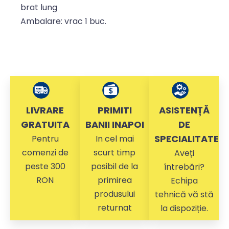
brat lung
Ambalare: vrac 1 buc.
LIVRARE
PRIMITI
ASISTENȚĂ
GRATUITA
BANII INAPOI
DE
SPECIALITATE
Pentru
In cel mai
comenzi de
scurt timp
Aveți
peste 300
posibil de la
întrebări?
RON
primirea
Echipa
produsului
tehnică vă stă
returnat
la dispoziție.