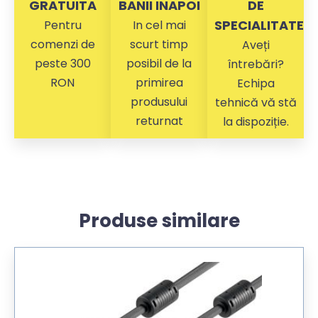
GRATUITA
BANII INAPOI
DE
SPECIALITATE
Pentru
In cel mai
comenzi de
scurt timp
Aveți
peste 300
posibil de la
întrebări?
RON
primirea
Echipa
produsului
tehnică vă stă
returnat
la dispoziție.
Produse similare