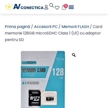
0
Prima pagină
/
Accesorii PC
/
Memorii FLASH
/ Card
memorie 128GB microSDHC Class 1 (U1) cu adaptor
pentru SD