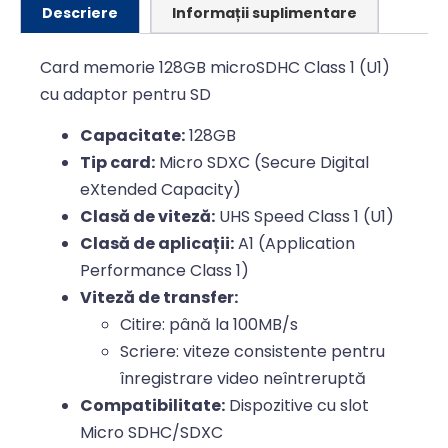
Descriere
Informații suplimentare
Card memorie 128GB microSDHC Class 1 (U1)
cu adaptor pentru SD
Capacitate:
128GB
Tip card:
Micro SDXC (Secure Digital
eXtended Capacity)
Clasă de viteză:
UHS Speed Class 1 (U1)
Clasă de aplicații:
A1 (Application
Performance Class 1)
Viteză de transfer:
Citire: până la 100MB/s
Scriere: viteze consistente pentru
înregistrare video neîntreruptă
Compatibilitate:
Dispozitive cu slot
Micro SDHC/SDXC