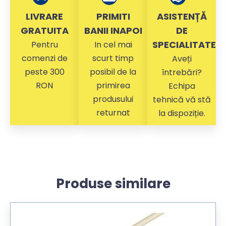
LIVRARE
PRIMITI
ASISTENȚĂ
GRATUITA
BANII INAPOI
DE
SPECIALITATE
Pentru
In cel mai
comenzi de
scurt timp
Aveți
peste 300
posibil de la
întrebări?
RON
primirea
Echipa
produsului
tehnică vă stă
returnat
la dispoziție.
Produse similare