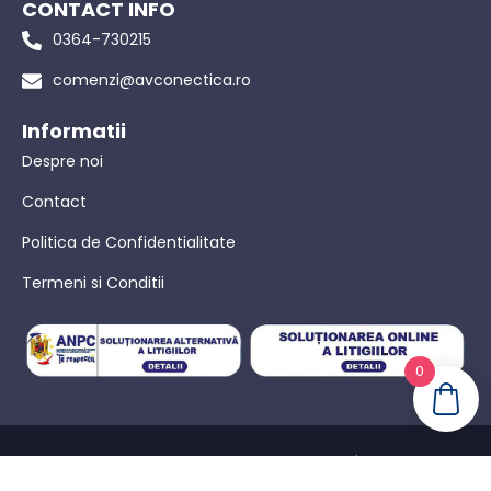
CONTACT INFO
0364-730215
comenzi@avconectica.ro
Informatii
Despre noi
Contact
Politica de Confidentialitate
Termeni si Conditii
0
© AVConectica – Toate drepturile rezervate! |
Politica de