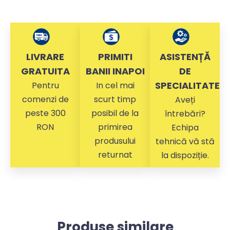
LIVRARE
PRIMITI
ASISTENȚĂ
GRATUITA
BANII INAPOI
DE
SPECIALITATE
Pentru
In cel mai
comenzi de
scurt timp
Aveți
peste 300
posibil de la
întrebări?
RON
primirea
Echipa
produsului
tehnică vă stă
returnat
la dispoziție.
Produse similare