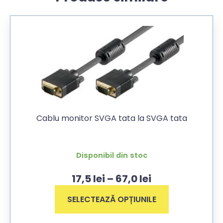
Cablu monitor SVGA tata la SVGA tata
Disponibil din stoc
17,5
lei
–
67,0
lei
SELECTEAZĂ OPȚIUNILE