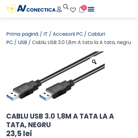
0
Prima pagină
/
IT
/
Accesorii PC
/
Cabluri
PC
/
USB
/ Cablu USB 3.0 1,8m A tata la A tata, negru
CABLU USB 3.0 1,8M A TATA LA A
TATA, NEGRU
23,5
lei