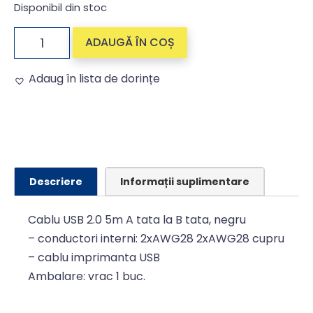
Disponibil din stoc
ADAUGĂ ÎN COȘ
Adaug în lista de dorințe
Alternative:
Descriere
Informații suplimentare
Cablu USB 2.0 5m A tata la B tata, negru
– conductori interni: 2xAWG28 2xAWG28 cupru
– cablu imprimanta USB
Ambalare: vrac 1 buc.