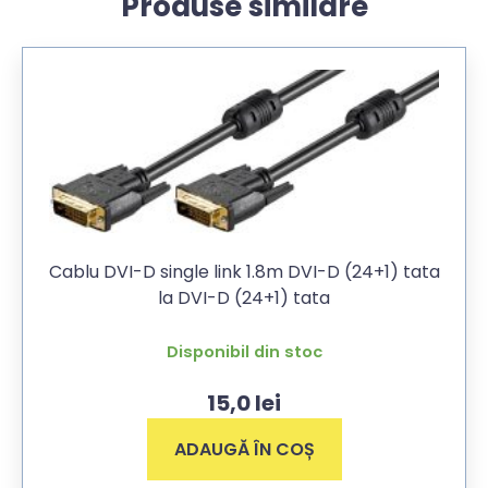
Produse similare
Cablu DVI-D single link 1.8m DVI-D (24+1) tata
la DVI-D (24+1) tata
Disponibil din stoc
15,0
lei
ADAUGĂ ÎN COȘ