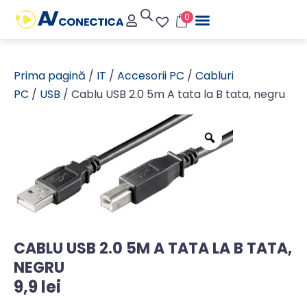
0
Prima pagină
/
IT
/
Accesorii PC
/
Cabluri
PC
/
USB
/ Cablu USB 2.0 5m A tata la B tata, negru
CABLU USB 2.0 5M A TATA LA B TATA,
NEGRU
9,9
lei