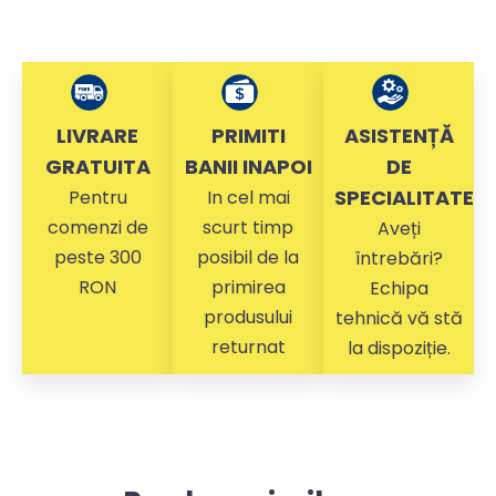
LIVRARE
PRIMITI
ASISTENȚĂ
GRATUITA
BANII INAPOI
DE
SPECIALITATE
Pentru
In cel mai
comenzi de
scurt timp
Aveți
peste 300
posibil de la
întrebări?
RON
primirea
Echipa
produsului
tehnică vă stă
returnat
la dispoziție.