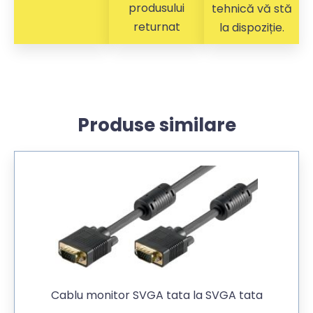
produsului
tehnică vă stă
returnat
la dispoziție.
Produse similare
Cablu monitor SVGA tata la SVGA tata