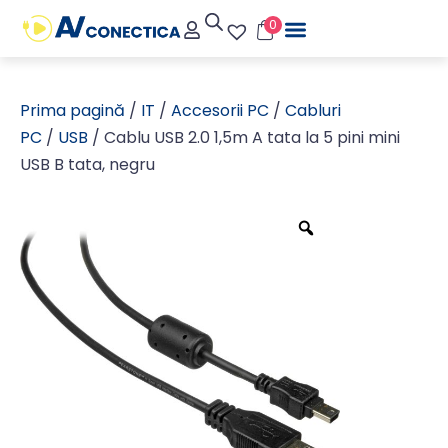
0
Prima pagină
/
IT
/
Accesorii PC
/
Cabluri
PC
/
USB
/ Cablu USB 2.0 1,5m A tata la 5 pini mini
USB B tata, negru