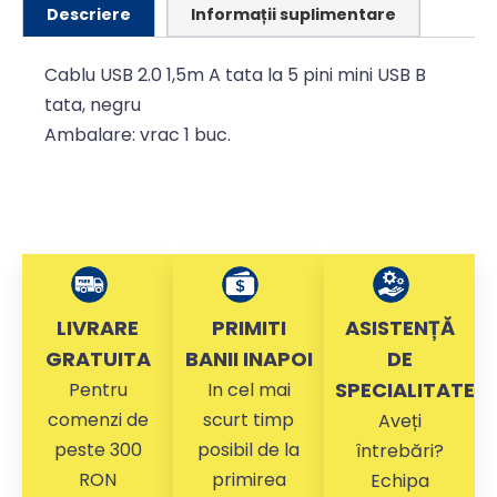
Descriere
Informații suplimentare
Cablu USB 2.0 1,5m A tata la 5 pini mini USB B
tata, negru
Ambalare: vrac 1 buc.
LIVRARE
PRIMITI
ASISTENȚĂ
GRATUITA
BANII INAPOI
DE
SPECIALITATE
Pentru
In cel mai
comenzi de
scurt timp
Aveți
peste 300
posibil de la
întrebări?
RON
primirea
Echipa