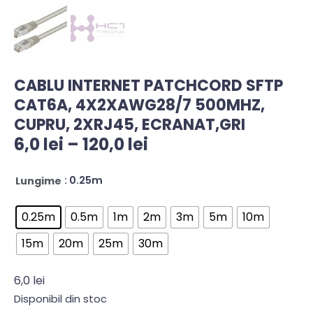
CABLU INTERNET PATCHCORD SFTP
CAT6A, 4X2XAWG28/7 500MHZ,
CUPRU, 2XRJ45, ECRANAT,GRI
6,0
lei
–
120,0
lei
: 0.25m
Lungime
0.25m
0.5m
1m
2m
3m
5m
10m
15m
20m
25m
30m
6,0
lei
Disponibil din stoc