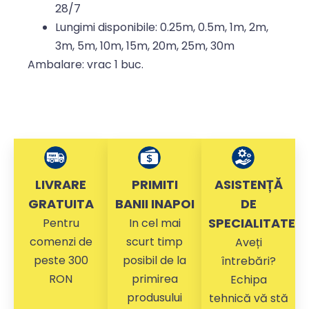
28/7
Lungimi disponibile: 0.25m, 0.5m, 1m, 2m,
3m, 5m, 10m, 15m, 20m, 25m, 30m
Ambalare: vrac 1 buc.
LIVRARE
PRIMITI
ASISTENȚĂ
GRATUITA
BANII INAPOI
DE
SPECIALITATE
Pentru
In cel mai
comenzi de
scurt timp
Aveți
peste 300
posibil de la
întrebări?
RON
primirea
Echipa
produsului
tehnică vă stă