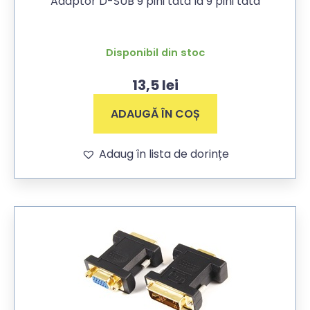
Adaptor D-SUB 9 pini tata la 9 pini tata
Disponibil din stoc
13,5
lei
ADAUGĂ ÎN COȘ
Adaug în lista de dorințe