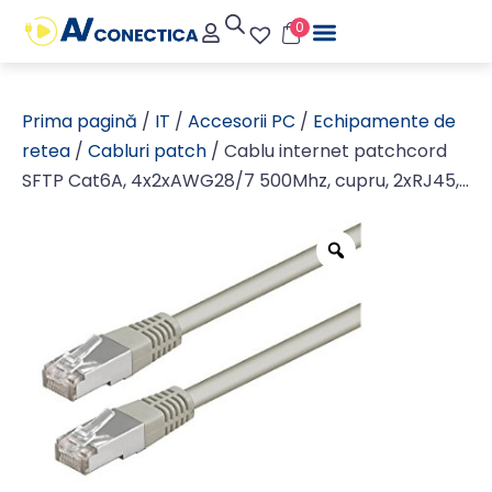
0
Prima pagină
/
IT
/
Accesorii PC
/
Echipamente de
retea
/
Cabluri patch
/ Cablu internet patchcord
SFTP Cat6A, 4x2xAWG28/7 500Mhz, cupru, 2xRJ45,
ecranat,gri